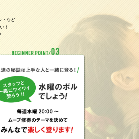
。
ットなど
い！
？