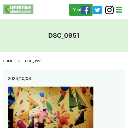
Youtube
メ
DSC_0951
HOME
DSC_0951
2024/10/08