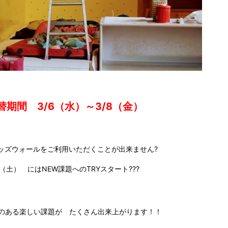
替期間 3/6（水）～3/8（金）
ッズウォールをご利用いただくことが出来ません?
9（土） にはNEW課題へのTRYスタート???
のある楽しい課題が たくさん出来上がります！！