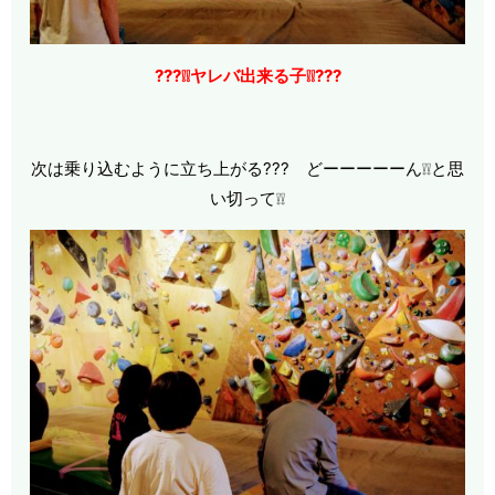
???❕❕ヤレバ出来る子❕❕???
次は乗り込むように立ち上がる??? どーーーーーん❕❕と思
い切って❕❕