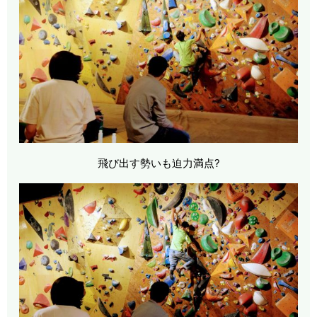
飛び出す勢いも迫力満点?