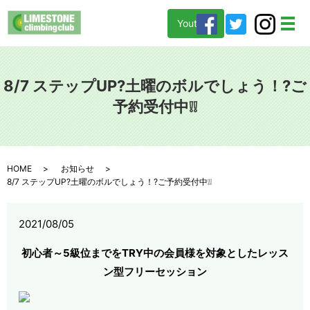
Youtube
メ
8/7 ステップUP?土曜のボルでしょう！?ご
予約受付中❕❕
HOME
お知らせ
8/7 ステップUP?土曜のボルでしょう！?ご予約受付中❕❕
2021/08/05
初心者～5級位までをTRY中の会員様を対象としたレッス
ン型フリーセッション