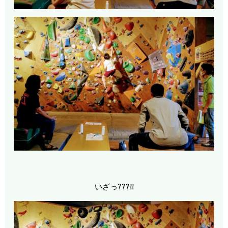
いざっ???❕❕