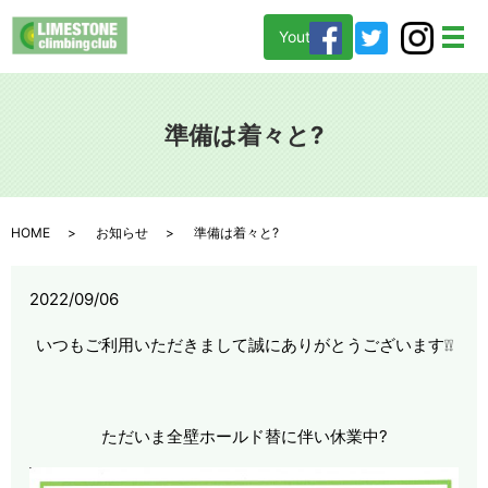
Youtube
メ
準備は着々と?
HOME
お知らせ
準備は着々と?
2022/09/06
いつもご利用いただきまして誠にありがとうございます❕❕
ただいま全壁ホールド替に伴い休業中?