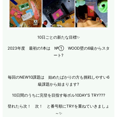
10日ごとの新たな目標✨
2023年度 最初の1本は №① WOOD壁の6級からスタ
ート?
毎回のNEW10課題は 始めたばかりの方も挑戦しやすい6
級課題から始まります?
10日間のうちに完登を目指す毎ボル10DAY’S TRY???
登れたら次！ 次！ と番号順にTRYを重ねていきましょ
～✨