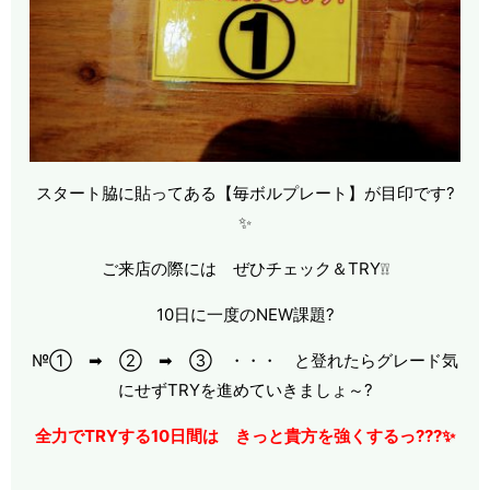
スタート脇に貼ってある【毎ボルプレート】が目印です?
✨
ご来店の際には ぜひチェック＆TRY❕❕
10日に一度のNEW課題?
№① ➡ ② ➡ ③ ・・・ と登れたらグレード気
にせずTRYを進めていきましょ～?
全力でTRYする10日間は きっと貴方を強くするっ???✨