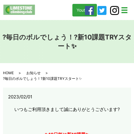
Youtube
メ
?毎日のボルでしょう！?新10課題TRYスタ
ート✨
HOME
お知らせ
?毎日のボルでしょう！?新10課題TRYスタート✨
2023/02/01
いつもご利用頂きまして誠にありがとうございます?