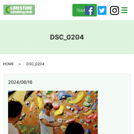
Youtube
メ
DSC_0204
HOME
DSC_0204
2024/06/16