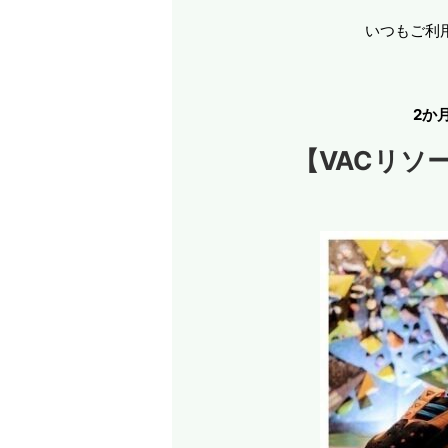
いつもご利
2か
【VACリソ