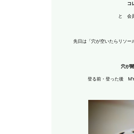
コ
と 会
先日は「穴が空いたらリソー
穴が開
登る前・登った後 M