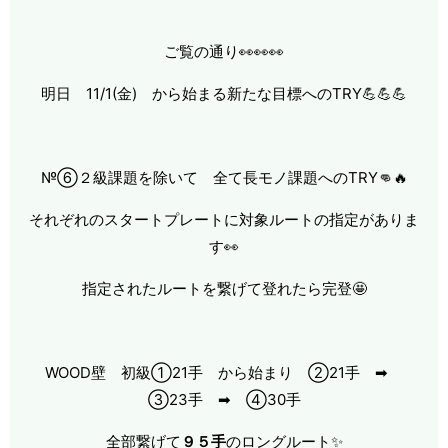
ご覧の通り👀👀👀
明日 11/1(金) から始まる新たな目標へのTRY💪💪💪
№⑥２級課題を除いて 全て長モノ課題へのTRY👊🔥
それぞれのスタートプレートに対象ルートの指定がありま
す👀
指定されたルートを繋げて登れたら完登🤩
WOOD壁 初級①21手 から始まり ②21手 ➡
③23手 ➡ ④30手
全部繋げて
９５手
のロングルート✨