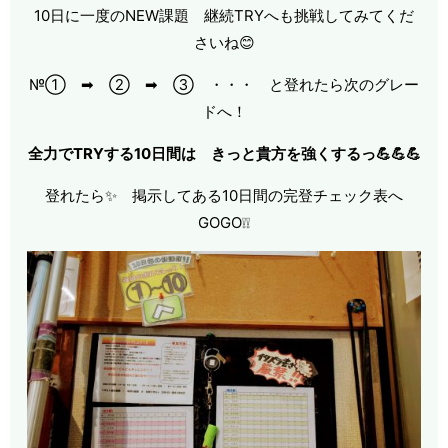
10日に一度のNEW課題 継続TRYへも挑戦してみてくだ
さいね😊
№① ➡ ② ➡ ③ ・・・ と登れたら次のグレー
ドへ！
全力でTRYする10日間は きっと貴方を強くするっ💪💪💪
登れたら✨ 掲示してある10日間の完登チェック表へ
GOGO❕❕