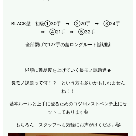
BLACK壁 初級①30手 ➡ ②20手 ➡ ③24手
➡ ④21手 ➡ ⑤32手
全部繋げて127手の超ロングルート🙌🙌🙌
№順に難易度を上げていく長モノ課題達🔥
長モノ課題って何！？ という方も多いかもしれません
ね！！
基本ルールと上手に登るためのコツ✨レストベンチ上にセ
ットしてあります👍
もちろん スタッフへも気軽にお声がけください🥰