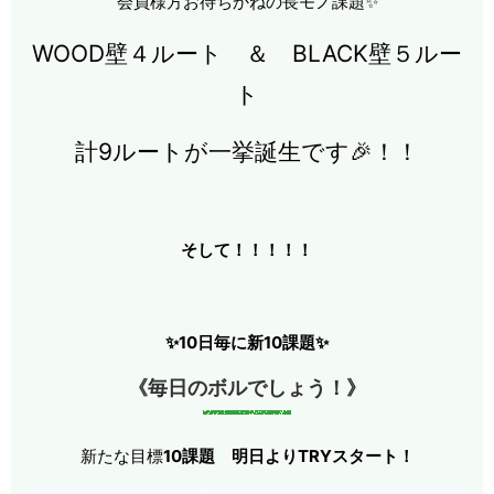
会員様方お待ちかねの長モノ課題✨
WOOD壁４ルート ＆ BLACK壁５ルー
ト
計9ルートが一挙誕生です🎉！！
そして！！！！！
✨10日毎に新10課題✨
《毎日のボルでしょう！》
新たな目標
10課題
明日よりTRYスタート！