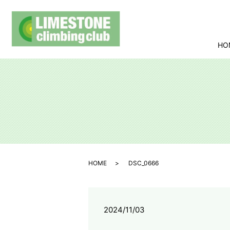
HO
HOME
DSC_0666
2024/11/03