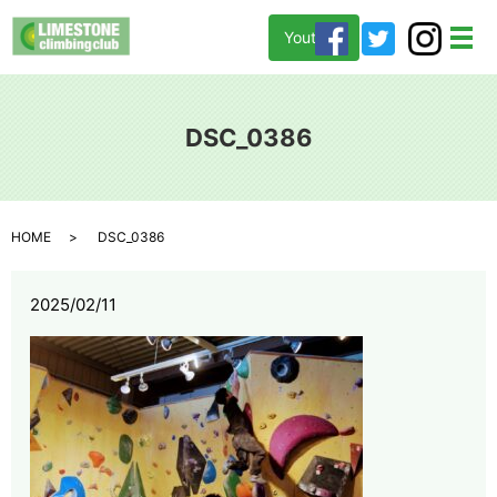
Youtube
メ
DSC_0386
HOME
DSC_0386
2025/02/11