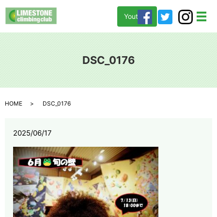
Youtube
メ
DSC_0176
HOME
DSC_0176
2025/06/17