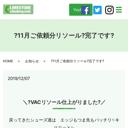
Youtube
メ
?11月ご依頼分リソール?完了です?
HOME
お知らせ
?11月ご依頼分リソール?完了です?
2019/12/07
＼
?
VACリソール仕上がりました
?
／
戻ってきたシューズ達は エッジもつま先もバッチリ✨キ
リリっと✨