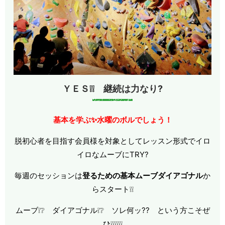
ＹＥＳ❕❕ 継続は力なり?
基本を学ぶ✨水曜のボルでしょう！
脱初心者を目指す会員様を対象としてレッスン形式でイロ
イロなムーブにTRY?
毎週のセッションは
登るための基本ムーブダイアゴナル
か
らスタート❕❕
ムーブ❕❔ ダイアゴナル❕❔ ソレ何ッ?? という方こそぜ
ひ❕❕❕❕❕❕