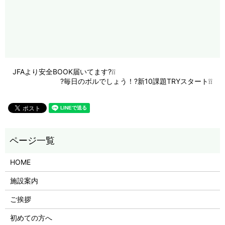
JFAより安全BOOK届いてます?❕❕
?毎日のボルでしょう！?新10課題TRYスタート❕❕
HOME
施設案内
ご挨拶
初めての方へ