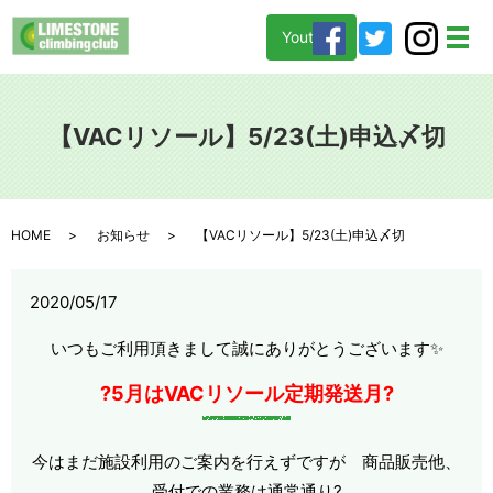
Youtube
メ
【VACリソール】5/23(土)申込〆切
HOME
お知らせ
【VACリソール】5/23(土)申込〆切
2020/05/17
いつもご利用頂きまして誠にありがとうございます✨
?5月はVACリソール定期発送月?
今はまだ施設利用のご案内を行えずですが 商品販売他、
受付での業務は通常通り?