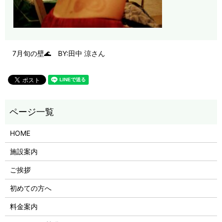
7月旬の壁🌊 BY:田中 涼さん
HOME
施設案内
ご挨拶
初めての方へ
料金案内