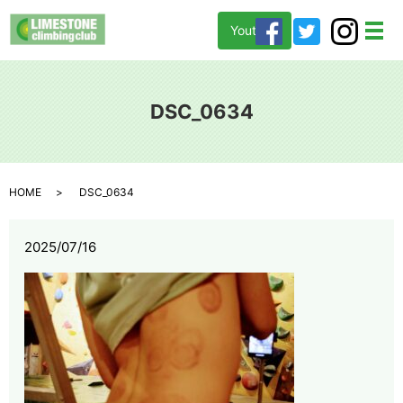
Youtube
メ
DSC_0634
HOME
DSC_0634
2025/07/16