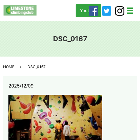
Youtube
メ
DSC_0167
HOME
DSC_0167
2025/12/09