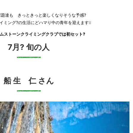
課題達も きっときっと楽しくなりそうな予感?
イミング?の生活にどハマり中の青年を迎えます❕❕
イムストーンクライミングクラブでは初セット?
7月? 旬の人
船 生 仁 さん