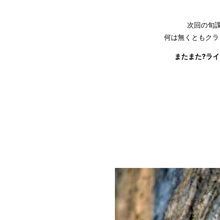
次回の旬
何は無くともクラ
またまた?ラ