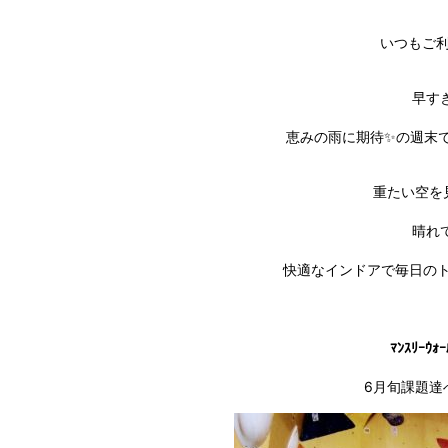
いつもご利
早す
恵みの雨に期待✨の週末で
重たい空を
晴れ
快適なインドアで毎日の
ﾏﾝｽﾘｰ
6月旬課題達へ