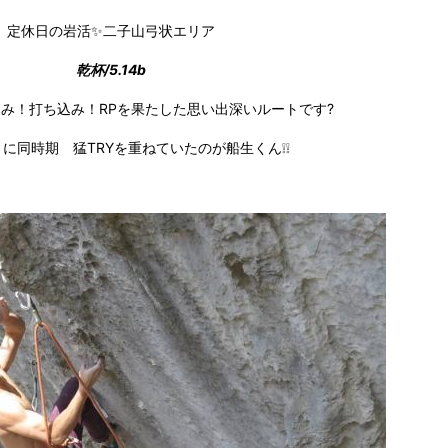
定休日の岩活✨二子山弓状エリア
乾杯/5.14b
み！打ち込み！RPを果たした思い出深いルートです?
に同時期 猛TRYを重ねていたのが船生くん❕❕