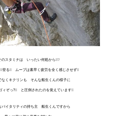
そのスタミナは いったい何処から❕❕❔
❕❕登る❕❕ ムーブは素早く疲労を全く感じさせず❕❕
でなくキクリンも そんな船生くんの様子に
ゴィぞっ?❕❕ と圧倒されたのを覚えています❕❕
なバイタリティの持ち主 船生くんですから