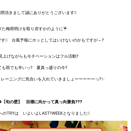
用頂きまして誠にありがとうございます❕❕
ぎた梅雨明けを取り戻すかのように☔
す❕❕ 台風予報にホッとしてはいけないのかもですが～?
見上げながらもモチベーションはフル活動?
ても雨でも辛いっ? 夏真っ盛りの今?
トレーニングに気合いを入れていきましょーーーーーっ?✨
ｳｫｰﾙ【旬の壁】 目標に向かって真っ向勝負???
のTRYは いよいよLAST1WEEKとなりました❕❕