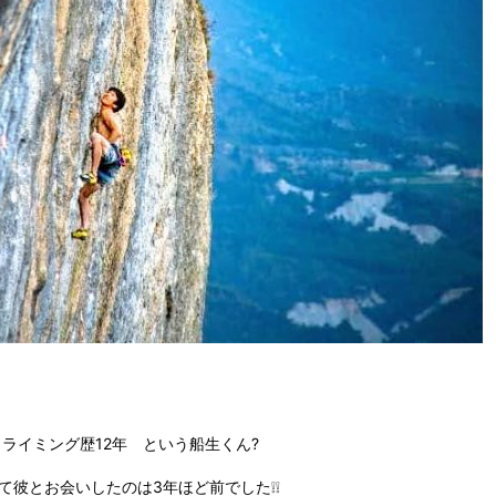
クライミング歴12年 という船生くん?
て彼とお会いしたのは3年ほど前でした❕❕