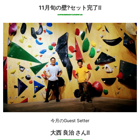
11月旬の壁?セット完了❕❕
今月のGuest Setter
大西 良治 さん❕❕