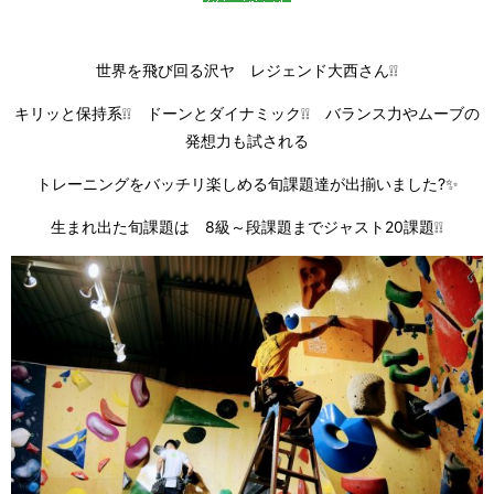
世界を飛び回る沢ヤ レジェンド大西さん❕❕
キリッと保持系❕❕ ドーンとダイナミック❕❕ バランス力やムーブの
発想力も試される
トレーニングをバッチリ楽しめる旬課題達が出揃いました?✨
生まれ出た旬課題は 8級～段課題までジャスト20課題❕❕