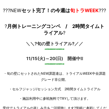
???NEW
セット完了！の今週は
旬トラWEEK
???
?
月例トレーニングコンペ / 2時間タイムト
ライアル
?
＼＼?旬の壁トライアル?／／
11/15(火)～20(日) 開催中❕❕
・旬の壁にセットされたNEW課題達は、トライアルWEEK中全課題
グレード非公開。
・セルフジャッジ/セッション方式 2時間タイムトライアル
・施設利用中に参戦無料でTRYして頂けます。
受付でトライアルの楽しみ方をご説明致します?気軽に参戦してくだ