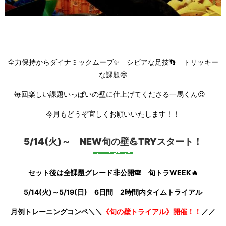
全力保持からダイナミックムーブ✨ シビアな足技👣 トリッキー
な課題🤩
毎回楽しい課題いっぱいの壁に仕上げてくださる一馬くん😍
今月もどうぞ宜しくお願いいたします！！
5/14(火)～ NEW旬の壁💪TRYスタート！
セット後は全課題グレード非公開🙈 旬トラWEEK🔥
5/14
(火)～5
/19(日) 6日間 2時間内タイムトライアル
月例トレーニングコンペ＼＼
《旬の壁トライアル》
開催！！
／／