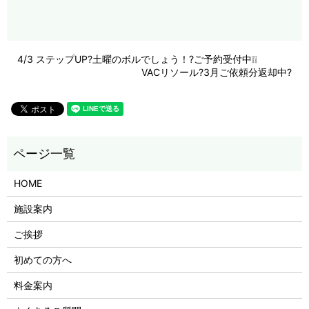
4/3 ステップUP?土曜のボルでしょう！?ご予約受付中❕❕
VACリソール?3月ご依頼分返却中?
HOME
施設案内
ご挨拶
初めての方へ
料金案内