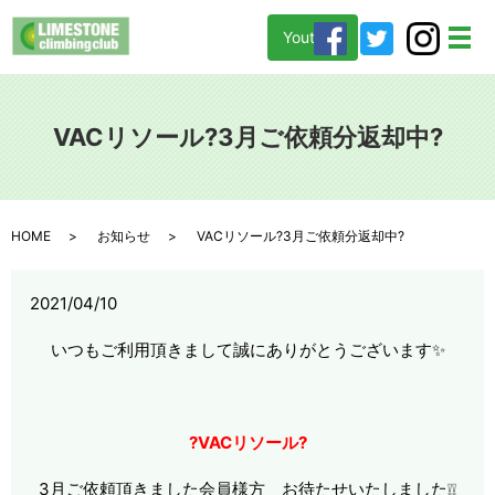
Youtube
メ
VACリソール?3月ご依頼分返却中?
HOME
お知らせ
VACリソール?3月ご依頼分返却中?
2021/04/10
いつもご利用頂きまして誠にありがとうございます✨
?VACリソール?
3月ご依頼頂きました会員様方 お待たせいたしました❕❕