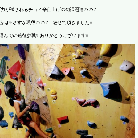
力が試されるチョイ辛仕上げの旬課題達?????
は✨さすが現役????? 魅せて頂きました❕❕
運んでの遠征参戦✨ありがとうございます❕❕