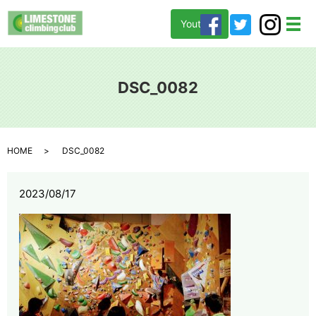
Youtube
メ
DSC_0082
HOME
DSC_0082
2023/08/17