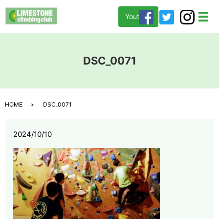
Youtube
メ
DSC_0071
HOME
DSC_0071
2024/10/10