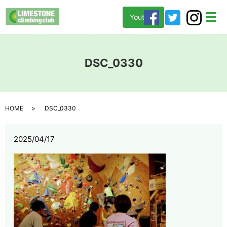
Youtube
メ
DSC_0330
HOME
DSC_0330
2025/04/17