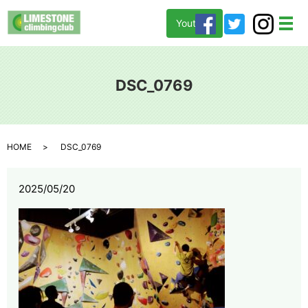
Youtube
メ
DSC_0769
HOME
DSC_0769
2025/05/20