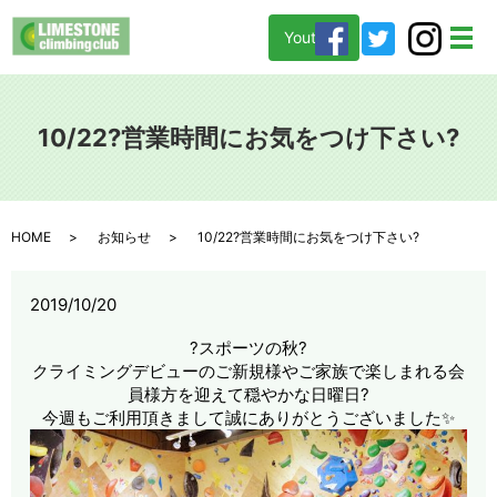
Youtube
メ
10/22?営業時間にお気をつけ下さい?
HOME
お知らせ
10/22?営業時間にお気をつけ下さい?
2019/10/20
?スポーツの秋
?
クライミングデビューのご新規様やご家族で楽しまれる会
員様方を迎えて穏やかな日曜日
?
今週もご利用頂きまして誠にありがとうございました
✨