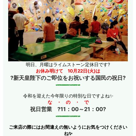
明日、月曜はライムストーン定休日です
?
お休み明けて 10月22日(火)は
?
新天皇陛下のご即位をお祝いする国民の祝日
?
令和を迎えた今年限りの特別な日ですよね✨
な ・ の ・ で
祝日営業
?
11：00～21：00
?
ご来店の際にはお間違えの無いようにお気をつけください
ね
✨