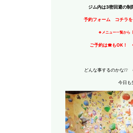
ジム内は3密回避の制
予約フォーム コチラ
※メニュー一覧から
ご予約は☎もOK！ ⇒
どんな事するのかな❕❔ 
今日も