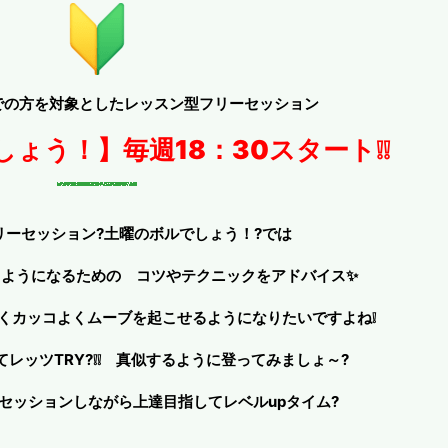
での方を対象としたレッスン型フリーセッション
ょう！】毎週18：30スタート❕❕
リーセッション?土曜のボルでしょう！?では
るようになるための
コツやテクニックをア
ドバイス✨
くカッコよくムーブを起こせるようになりたいですよね❕
レッツTRY?❕❕ 真似するように登ってみましょ～?
セッションしながら上達目指してレベルupタイム?