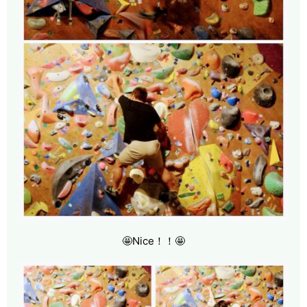
🤩Nice！！🤩