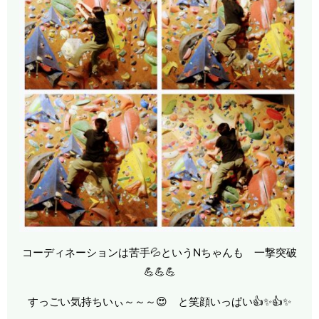
コーディネーションは苦手💦というNちゃんも 一撃突破
💪💪💪
すっごい気持ちいぃ～～～😍 と笑顔いっぱい👍✨👍✨