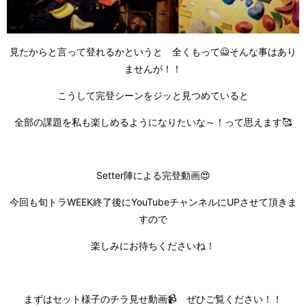
見たからと言って登れるかというと 全くもって🙅そんな事はあり
ませんが！！
こうして完登シーンをジッと見つめていると
全部の課題を私も楽しめるようになりたいな～！って思えます🥰
Setter陣による完登動画😍
今回も旬トラWEEK終了後にYouTubeチャンネルにUPさせて頂きま
すので
楽しみにお待ちくださいね！
まずはセット様子のチラ見せ動画📹 ぜひご覧ください！！