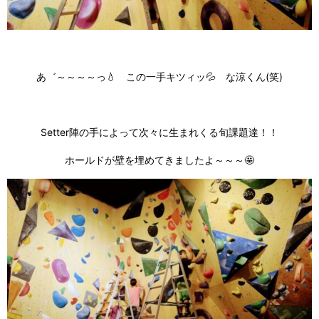
あ゛～～～～っ💧 この一手キツィッ💦 な涼くん(笑)
Setter陣の手によって次々に生まれくる旬課題達！！
ホールドが壁を埋めてきましたよ～～～🤩