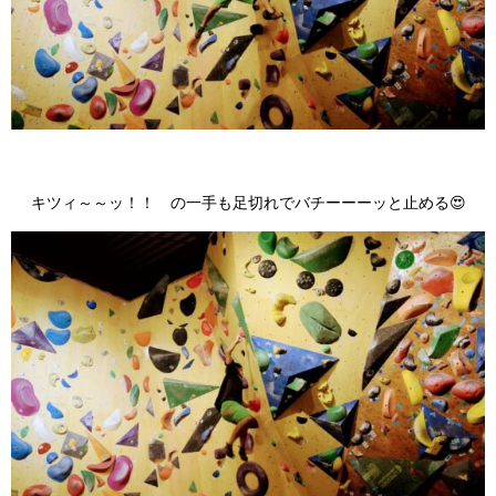
キツィ～～ッ！！ の一手も足切れでバチーーーッと止める😍