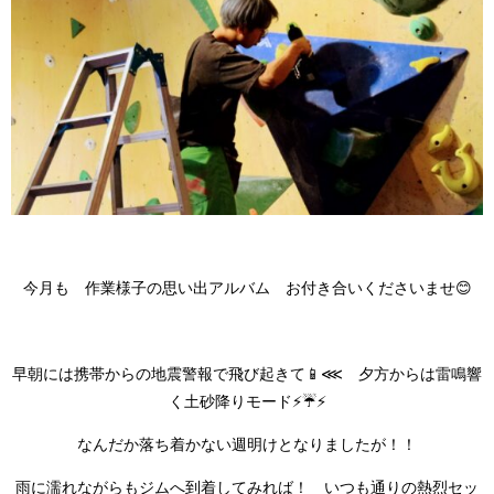
今月も 作業様子の思い出アルバム お付き合いくださいませ😊
早朝には携帯からの地震警報で飛び起きて📱⋘ 夕方からは雷鳴響
く土砂降りモード⚡☔⚡
なんだか落ち着かない週明けとなりましたが！！
雨に濡れながらもジムへ到着してみれば！ いつも通りの熱烈セッ