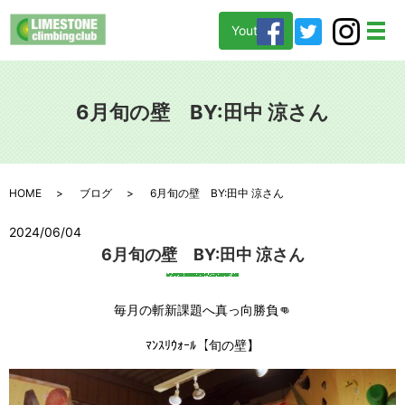
Youtube
メ
6月旬の壁 BY:田中 涼さん
HOME
ブログ
6月旬の壁 BY:田中 涼さん
2024/06/04
6月旬の壁 BY:田中 涼さん
毎月の斬新課題へ真っ向勝負👊
ﾏﾝｽﾘｳｫｰﾙ【旬の壁】