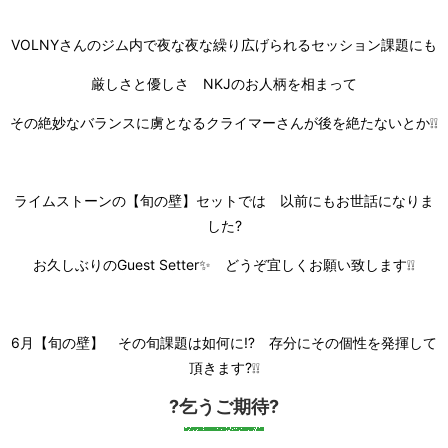
VOLNYさんのジム内で夜な夜な繰り広げられるセッション課題にも
厳しさと優しさ NKJのお人柄を相まって
その絶妙なバランスに虜となるクライマーさんが後を絶たないとか❕❕
ライムストーンの【旬の壁】セットでは 以前にもお世話になりま
した?
お久しぶりのGuest Setter✨ どうぞ宜しくお願い致します❕❕
6月【旬の壁】 その旬課題は如何に⁉ 存分にその個性を発揮して
頂きます?❕❕
?乞うご期待?