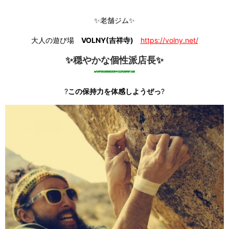
✨老舗ジム✨
大人の遊び場
VOLNY(吉祥寺)
https://volny.net/
✨穏やかな個性派店長✨
?
この保持力を体感しようぜっ
?