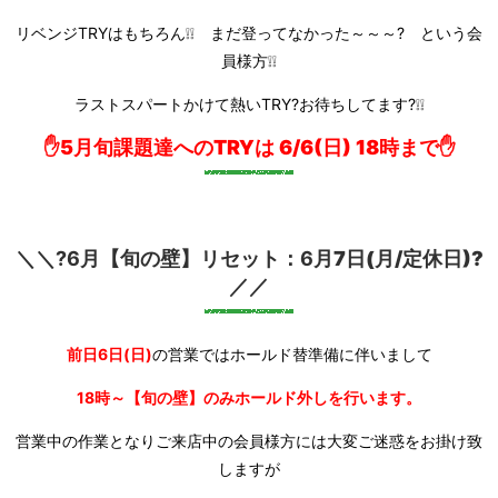
リベンジTRYはもちろん❕❕ まだ登ってなかった～～～? という会
員様方❕❕
ラストスパートかけて熱いTRY?お待ちしてます?❕❕
✋5
月旬課題達へのTRYは
6/6(日) 18時まで✋
＼＼?6月【旬の壁】リセット：6
月7日(月/定休日)?
／／
前日6日(日)
の営業ではホールド替準備に伴いまして
18時～【旬の壁】のみホールド外しを行います。
営業中の作業となりご来店中の会員様方には大変ご迷惑をお掛け致
しますが