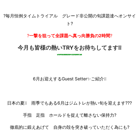
?毎月恒例タイムトライアル グレード非公開の旬課題達へオンサイ
ト?
?
一撃を狙って全課題へ真っ向勝負の2時間
?
今月も皆様の熱いTRYをお待ちしてます❕❕
6月お迎えするGuest Setter✨ご紹介❕❕
日本の夏❕❕ 雨季でもある6月はジムトレが熱い旬を迎えます???
手指 足指 ホールドを捉えて離さない保持力?
徹底的に鍛えあげて 自身の殻を突き破っていただく為にも?