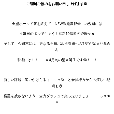
ご理解ご協力をお願い申し上げます🙇
全壁ホールド替を終えて NEW課題満載😍 の翌週には
🌞毎日のボルでしょう！🌞新10課題の登場👊🔥
そして 今週末には 更なる🌞毎ボル🌞課題へのTRYが始まり💪💪
💪
来週には！！！ 🌷4月旬の壁🌷誕生です🤩！！！
新しい課題に追いかけらるぅ～～っ💦 と会員様方からの嬉しい悲
鳴も😅
宿題を残さないよう 全力ダッシュで突っ走りましょーーーっ👊👊
👊