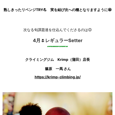
熟しきったリベンジTRY💪 実を結び次への糧となりますように🤩
次なる旬課題達を仕込んでくださるのは😊
4月🌷レギュラーSetter
クライミングジム Krimp（蒲田）店長
篠原 一馬 さん
https://krimp-climbing.jp/