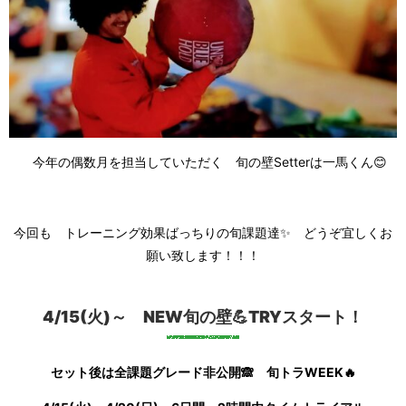
今年の偶数月を担当していただく 旬の壁Setterは一馬くん😊
今回も トレーニング効果ばっちりの旬課題達✨ どうぞ宜しくお
願い致します！！！
4/15(火)～ NEW旬の壁💪TRYスタート！
セット後は全課題グレード非公開🙈 旬トラWEEK🔥