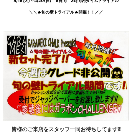
4/15
(火)～4/20
(日) 6日間 2時間内タイムトライアル
＼＼🔥旬の壁トライアル🔥
開催！！／／
皆様のご来店をスタッフ一同お待ちしてます❕❕