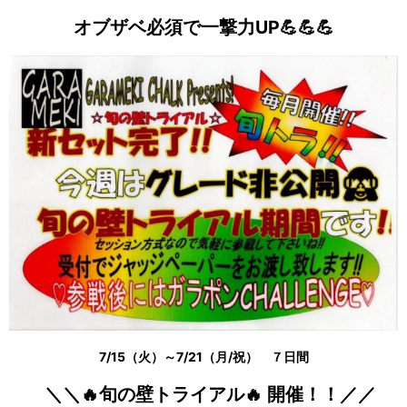
オブザベ必須で一撃力UP💪💪💪
7/15（火）～7/21（月/祝） ７日間
＼＼🔥旬の壁トライアル🔥 開催！！／／