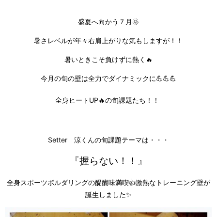
盛夏へ向かう７月🌞
暑さレベルが年々右肩上がりな気もしますが！！
暑いときこそ負けずに熱く🔥
今月の旬の壁は全力でダイナミックに💪💪💪
全身ヒートUP🔥の旬課題たち！！
Setter 涼くんの旬課題テーマは・・・
『握らない！！』
全身スポーツボルダリングの醍醐味満喫👍激熱なトレーニング壁が
誕生しました✨