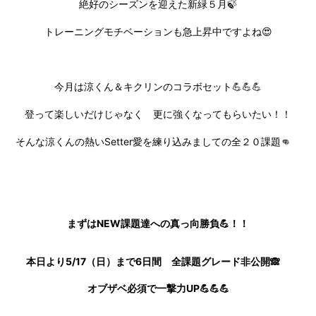
絶好のシーズンを迎えた新緑５月🍃
トレーニングモチベーションも急上昇中ですよね😍
今月は涼くん＆キクリンのコラボセット💪💪💪
登って楽しいだけじゃなく 更に強くなってもらいたい！！
そんな涼くんの熱いSetter愛を練り込みましての全２０課題👊
まずはNEW課題達への真っ向勝負💪！！
本日より5/17（日）まで6日間 全課題グレード非公開
🙈
オブザベ必須で一撃力UP💪💪💪