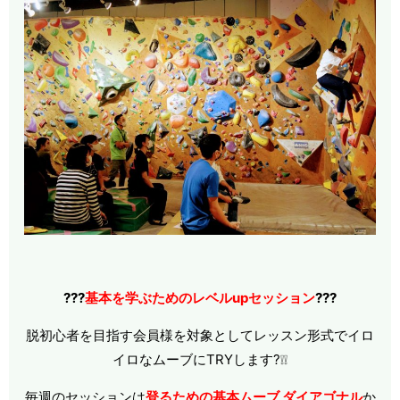
???
基本を学ぶためのレベルupセッション
???
脱初心者を目指す会員様を対象としてレッスン形式でイロ
イロなムーブにTRYします?❕❕
毎週のセッションは
登るための基本ムーブ ダイアゴナル
か