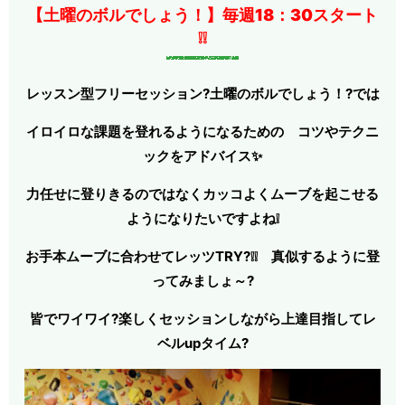
【土曜のボルでしょう！】毎週18：30スタート
❕❕
レッスン型フリーセッション?土曜のボルでしょう！?では
イロイロな課題を登れるようになるための
コツやテクニ
ックをア
ドバイス✨
力任せに登りきるのではなくカッコよくムーブを起こせる
ようになりたいですよね❕
お手本ムーブに合わせてレッツTRY?❕❕ 真似するように登
ってみましょ～?
皆でワイワイ?楽しくセッションしながら上達目指してレ
ベルupタイム?