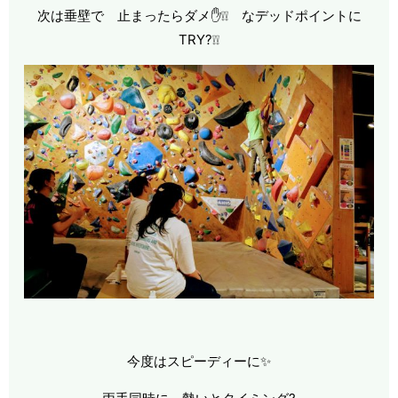
次は垂壁で 止まったらダメ✋❕❕ なデッドポイントに
TRY?❕❕
今度はスピーディーに✨