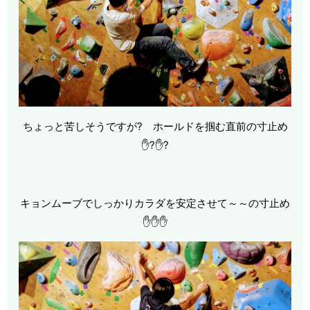
ちょっと苦しそうですが? ホールドを掴む直前の寸止め
✋?✋?
キョンムーブでしっかりカラダを安定させて～～の寸止め
✋✋✋