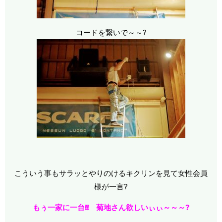
コードを繋いで～～?
こういう事もサラッとやりのけるキクリンを見て女性会員
様が一言?
もぅ一家に一台❕❕ 菊地さん欲しいぃぃ～～～?