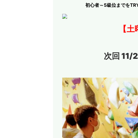
初心者～5級位までをT
【土
次回 11/