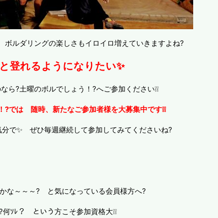
 ボルダリングの楽しさもイロイロ増えていきますよね?
っと登れるようになりたい✨
なら?土曜のボルでしょう！?へご参加ください❕❕
！?では 随時、新たなご参加者様を大募集中です❕❕
気分で✨ ぜひ毎週継続して参加してみてくださいね?
かな～～～? と気になっている会員様方へ?
?何ｿﾚ？ という方こそ参加資格大❕❕