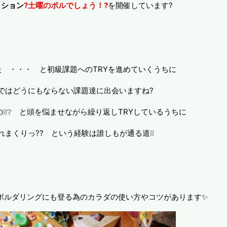
ッション
?土曜のボルでしょう！?
を開催しています?
級 ・・・ と初級課題へのTRYを進めていくうちに
ではどうにもならない課題達に出会いますね?
❕❕❔ と頭を悩ませながら繰り返しTRYしているうちに
まくりっ?? という経験は誰しもが通る道❕❕
ボルダリングにも登る為のカラダの使い方やコツがあります✨