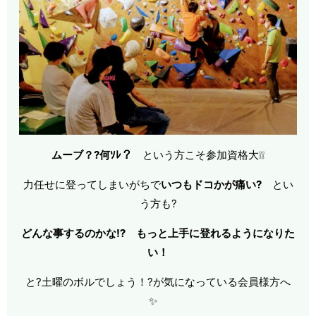
ムーブ？?何ｿﾚ？
という方こそ参加資格大❕❕
力任せに登ってしまいがちで
いつもドコかが痛い?
とい
う方も?
どんな事するのかな⁉ もっと上手に登れるようになりた
い！
と?土曜のボルでしょう！?が気になっている会員様方へ
✨