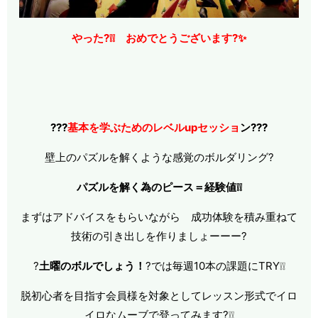
やった?❕❕ おめでとうございます?✨
???
基本を学ぶためのレベルupセッショ
ン???
壁上のパズルを解くような感覚のボルダリング?
パズルを解く為のピース＝経験値❕❕
まずはアドバイスをもらいながら 成功体験を積み重ねて
技術の引き出しを作りましょーーー?
?
土曜のボルでしょう！
?では毎週10本の課題にTRY❕❕
脱初心者を目指す会員様を対象としてレッスン形式でイロ
イロなムーブで登ってみます?❕❕