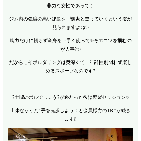
非力な女性であっても
ジム内の強度の高い課題を 颯爽と登っていくという姿が
見られますよね✨
腕力だけに頼らず全身を上手く使って✨そのコツを掴むの
が大事?✨
だからこそボルダリングは奥深くて 年齢性別問わず楽し
めるスポーツなのです?
?土曜のボルでしょう?が終わった後は復習セッション✨
出来なかった1手を克服しよう！と会員様方のTRYが続き
ます❕❕