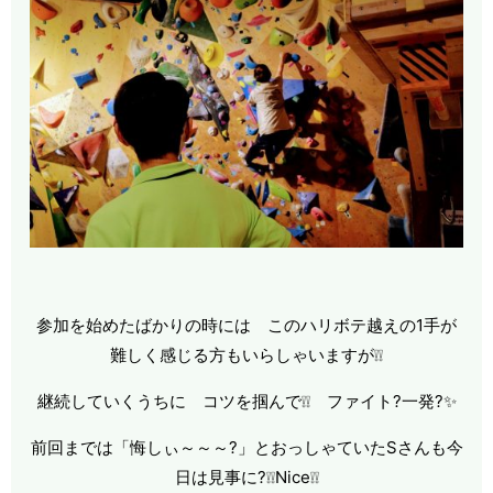
参加を始めたばかりの時には このハリボテ越えの1手が
難しく感じる方もいらしゃいますが❕❕
継続していくうちに コツを掴んで❕❕ ファイト?一発?✨
前回までは「悔しぃ～～～?」とおっしゃていたSさんも今
日は見事に?❕❕Nice❕❕