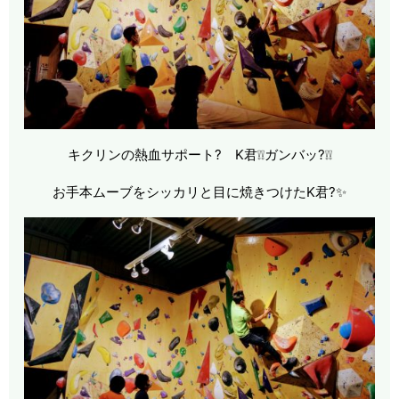
キクリンの熱血サポート? K君❕❕ガンバッ?❕❕
お手本ムーブをシッカリと目に焼きつけたK君?✨