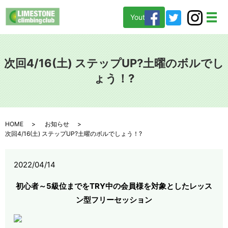
Youtube
メ
次回4/16(土) ステップUP?土曜のボルでし
ょう！?
HOME
お知らせ
次回4/16(土) ステップUP?土曜のボルでしょう！?
2022/04/14
初心者～5級位までをTRY中の会員様を対象としたレッス
ン型フリーセッション