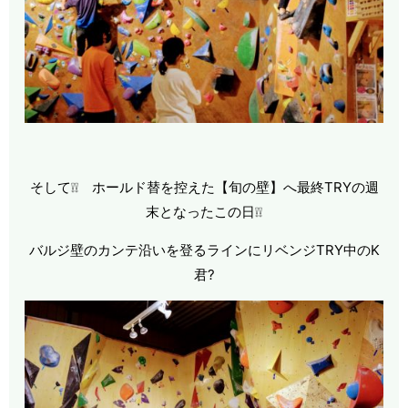
そして❕❕ ホールド替を控えた【旬の壁】へ最終TRYの週
末となったこの日❕❕
バルジ壁のカンテ沿いを登るラインにリベンジTRY中のK
君?