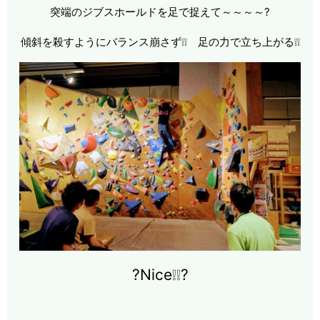
突端のジブスホールドを足で捉えて～～～～?
傾斜を殺すようにバランス崩さず❕❕ 足の力で立ち上がる❕❕
?Nice❕❕?