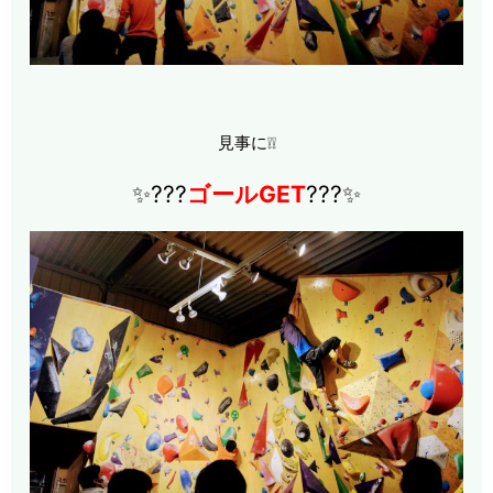
見事に❕❕
✨???
ゴールGET
???✨