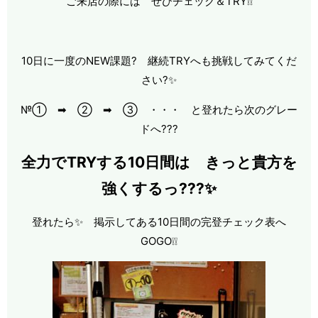
ご来店の際には ぜひチェック＆TRY❕❕
10日に一度のNEW課題? 継続TRYへも挑戦してみてくだ
さい?✨
№① ➡ ② ➡ ③ ・・・ と登れたら次のグレー
ドへ???
全力でTRYする10日間は きっと貴方を
強くするっ
???✨
登れたら✨ 掲示してある10日間の完登チェック表へ
GOGO❕❕