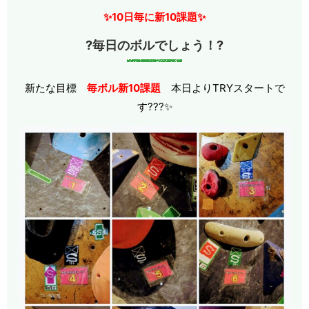
✨10日毎に新10課題✨
?毎日のボルでしょう！?
新たな目標
毎ボル新10課題
本日よりTRYスタートで
す???✨