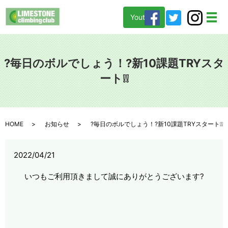
Youtube
メ
?毎日のボルでしょう！?新10課題TRYスタ
ート❕❕
HOME
お知らせ
?毎日のボルでしょう！?新10課題TRYスタート❕❕
2022/04/21
いつもご利用頂きまして誠にありがとうございます?