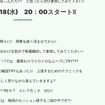
ぃんだろ?❕❔ と思ったらぜひ参加してみて下さい❕❕
18(水) 20：00スタート❕❕
帰りに❕❕ 用事を諸々済ませてから❕❕
出かける気分で毎週継続して参加してみてください✨
！?では 週替わりでイロイロなムーブにTRY???
の確認TRYもあったり 上達するためのテクニックを
楽しく登りながら覚えていきますよ?
？?何ｿﾚ？ という方こそ ぜひ❕❕
では 毎回のセッション様子をご紹介中です?✨