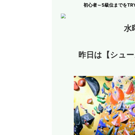
初心者～5級位までをT
水
昨日は【シュー