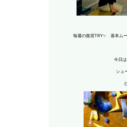
毎週の復習TRY✨ 基本ム
今日は
シュ