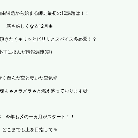
自由課題から始まる師走最初の10課題は！！
寒さ厳しくなる12月🎄
頂きたくキリッとピリリとスパイス多め🤯！？
小耳に挟んだ情報漏洩(笑)
青く澄んだ空と乾いた空気🌞
魂も🔥メラメラ🔥と燃え盛っております😅
4年 今年も〆の一ヵ月がスタート！！
どこまでも上を目指して👊