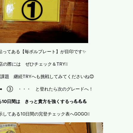
貼ってある【毎ボルプレート】が目印です✨
店の際には ぜひチェック＆TRY❕❕
W課題 継続TRYへも挑戦してみてくださいね😊
➡ ③ ・・・ と登れたら次のグレードへ！
る10日間は きっと貴方を強くするっ💪💪💪
してある10日間の完登チェック表へGOGO❕❕