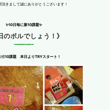
用頂きまして誠にありがとうございます！
✨10日毎に新10課題✨
日のボルでしょう！》
目標
10課題
本日よりTRYスタート！