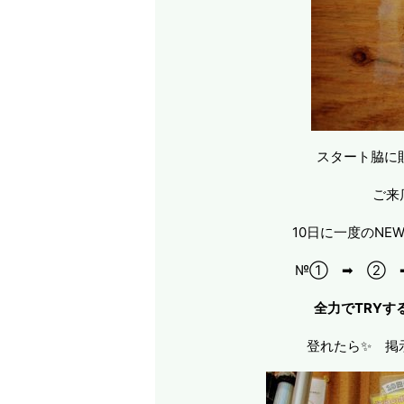
スタート脇に
ご来
10日に一度のNE
№① ➡ ② 
全力でTRYす
登れたら✨ 掲示