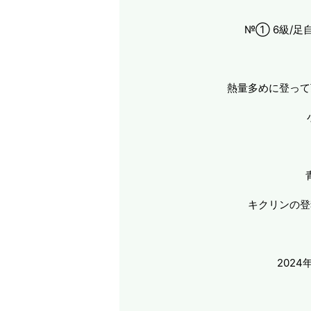
№① 6級/足
熱量多めに登って
キクリンの登
202