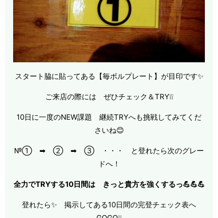
スタート脇に貼ってある【毎ボルプレート】が目印です✨
ご来店の際には ぜひチェック＆TRY❕❕
10日に一度のNEW課題 継続TRYへも挑戦してみてくだ
さいね😊
№① ➡ ② ➡ ③ ・・・ と登れたら次のグレー
ドへ！
全力でTRYする10日間は きっと貴方を強くするっ💪💪💪
登れたら✨ 掲示してある10日間の完登チェック表へ
GOGO❕❕