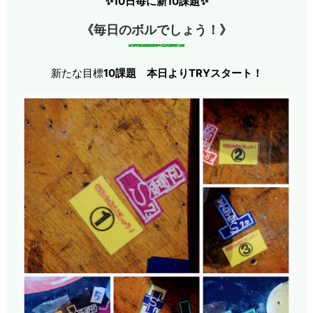
✨10日毎に新10課題✨
《毎日のボルでしょう！》
新たな目標
10課題
本日よりTRYスタート！