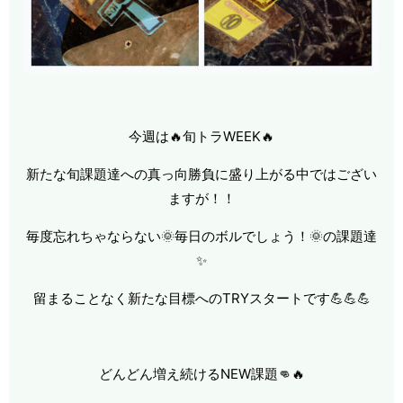
今週は🔥旬トラWEEK🔥
新たな旬課題達への真っ向勝負に盛り上がる中ではござい
ますが！！
毎度忘れちゃならない🌞毎日のボルでしょう！🌞の課題達
✨
留まることなく新たな目標へのTRYスタートです💪💪💪
どんどん増え続けるNEW課題👊🔥