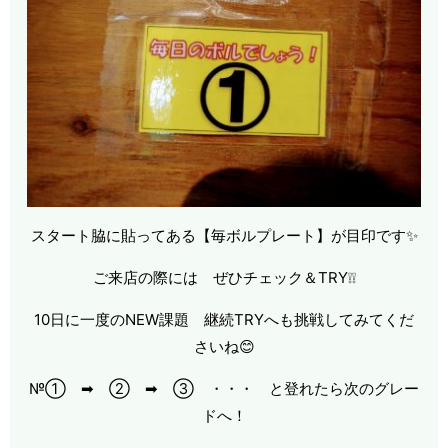
スタート脇に貼ってある【毎ボルプレート】が目印です✨
ご来店の際には ぜひチェック＆TRY❕❕
10日に一度のNEW課題 継続TRYへも挑戦してみてくだ
さいね😊
№① ➡ ② ➡ ③ ・・・ と登れたら次のグレー
ドへ！