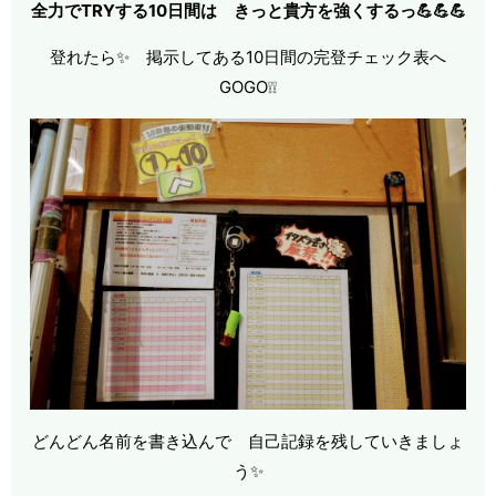
全力でTRYする10日間は きっと貴方を強くするっ💪💪💪
登れたら✨ 掲示してある10日間の完登チェック表へ
GOGO❕❕
どんどん名前を書き込んで 自己記録を残していきましょ
う✨