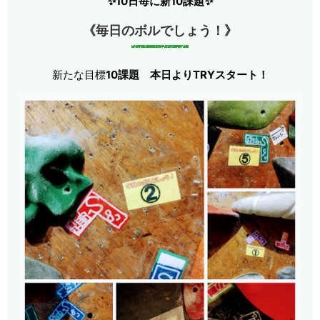
✨10日毎に新10課題✨
《毎日のボルでしょう！》
新たな目標
10課題
本日よりTRYスタート！