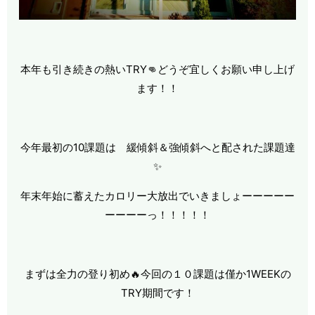
本年も引き続きの熱いTRY👊どうぞ宜しくお願い申し上げ
ます！！
今年最初の10課題は 緩傾斜＆強傾斜へと配された課題達
✨
年末年始に蓄えたカロリー大放出でいきましょーーーーー
ーーーーっ！！！！！
まずは全力の登り初め🔥今回の１０課題は僅か1WEEKの
TRY期間です！