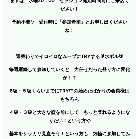
まずは 水曜20：00
セッション開始時間前にご来店く
ださい！
予約不要✨ 受付時に「参加希望」とお申し出ください
ね！
週替わりでイロイロなムーブにTRYする🔰水ボル🔰
毎週継続して参加していくと 力任せだった登り方に変化
が！？
6級・５級くらいまでにTRY中の始めたばかりの会員様は
もちろん
４級・３級と大きな壁を前にして もっと登れるようにな
りたい！という方や
基本をシッカリ見直そう！という方も 気軽に
参加してみ