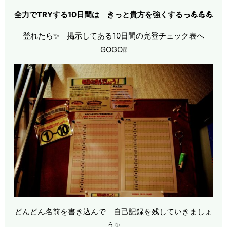
全力でTRYする10日間は きっと貴方を強くするっ💪💪💪
登れたら✨ 掲示してある10日間の完登チェック表へ
GOGO❕❕
どんどん名前を書き込んで 自己記録を残していきましょ
う✨