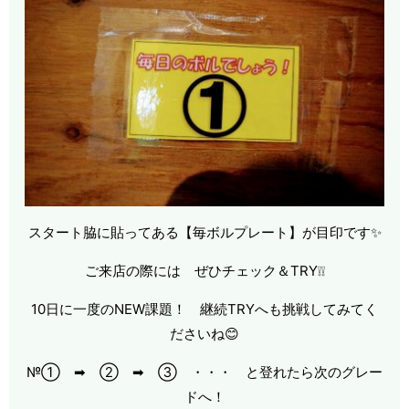
スタート脇に貼ってある【毎ボルプレート】が目印です✨
ご来店の際には ぜひチェック＆TRY❕❕
10日に一度のNEW課題！ 継続TRYへも挑戦してみてく
ださいね😊
№① ➡ ② ➡ ③ ・・・ と登れたら次のグレー
ドへ！