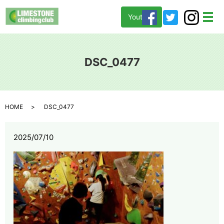
Youtube
メ
DSC_0477
HOME
DSC_0477
2025/07/10