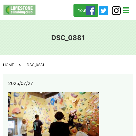
Youtube
メ
DSC_0881
HOME
DSC_0881
2025/07/27