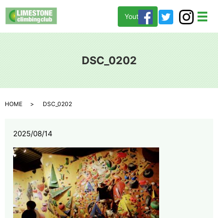
Youtube
メ
DSC_0202
HOME
DSC_0202
2025/08/14